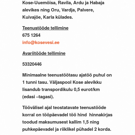
Kose-Uuemõisa, Ravila, Ardu ja Habaja
alevikes ning Oru, Vardja, Palvere,
Kuivajõe, Karla külades.
Teenustööde tellimine
675 1264
info@kosevesi.ee
Avariitööde tellimine
53320446
Minimaalne teenustöötasu ajatöö puhul on
1 tunni tasu. Väljaspool Kose alevikku
lisandub transpordikulu 0,5 eurot/km
(edasi –tagasi).
Töövälisel ajal teostatavate teenustööde
korral on tööpäevadel töö hind hinnakirjas
toodud maksumusest kallim 1,5 ning
puhkepäevadel ja riiklikel pühadel 2 korda.