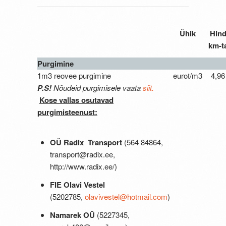
Ühik
Hin
km-t
Purgimine
1m3 reovee purgimine
eurot/m3
4,96
P.S!
Nõudeid purgimisele vaata
siit.
Kose vallas osutavad
purgimisteenust:
OÜ Radix Transport
(564 84864,
transport@radix.ee,
http://www.radix.ee/)
FIE Olavi Vestel
(5202785,
olavivestel@hotmail.com
)
Namarek OÜ
(5227345,