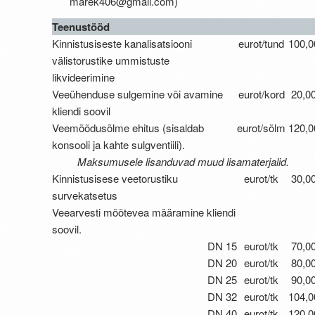
marek406@gmail.com)
Teenustööd
Kinnistusiseste kanalisatsiooni
eurot/tund
100,0
välistorustike ummistuste
likvideerimine
Veeühenduse sulgemine või avamine
eurot/kord
20,0
kliendi soovil
Veemõõdusõlme ehitus (sisaldab
eurot/sõlm
120,0
konsooli ja kahte sulgventiili).
Maksumusele lisanduvad muud lisamaterjalid.
Kinnistusisese veetorustiku
eurot/tk
30,0
survekatsetus
Veearvesti mõõtevea määramine kliendi
soovil.
DN 15
eurot/tk
70,0
DN 20
eurot/tk
80,0
DN 25
eurot/tk
90,0
DN 32
eurot/tk
104,0
DN 40
eurot/tk
120,0