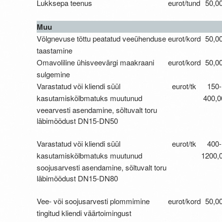
Lukksepa teenus
eurot/tund
50,0
Muu
Võlgnevuse tõttu peatatud veeühenduse
eurot/kord
50,0
taastamine
Omavoliline ühisveevärgi maakraani
eurot/kord
50,0
sulgemine
Varastatud või kliendi süül
eurot/tk
150-
kasutamiskõlbmatuks muutunud
400,0
veearvesti asendamine,
sõltuvalt toru
läbimõõdust DN15-DN50
Varastatud või kliendi süül
eurot/tk
400-
kasutamiskõlbmatuks muutunud
1200,
soojusarvesti asendamine,
sõltuvalt toru
läbimõõdust DN15-DN80
Vee- või soojusarvesti plommimine
eurot/kord
50,0
tingitud kliendi väärtoimingust