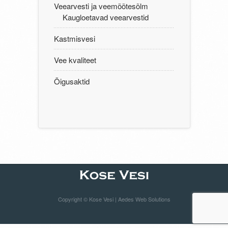
Veearvesti ja veemõõtesõlm
Kaugloetavad veearvestid
Kastmisvesi
Vee kvaliteet
Õigusaktid
Copyright © Kose Vesi |
Aedes Web Solutions