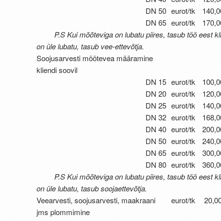
DN 50
eurot/tk
140,0
DN 65
eurot/tk
170,0
P.S Kui mõõteviga on lubatu piires, tasub töö eest kli
on üle lubatu, tasub vee-ettevõtja.
Soojusarvesti mõõtevea määramine
kliendi soovil
DN 15
eurot/tk
100,0
DN 20
eurot/tk
120,0
DN 25
eurot/tk
140,0
DN 32
eurot/tk
168,0
DN 40
eurot/tk
200,0
DN 50
eurot/tk
240,0
DN 65
eurot/tk
300,0
DN 80
eurot/tk
360,0
P.S Kui mõõteviga on lubatu piires, tasub töö eest kli
on üle lubatu, tasub soojaettevõtja.
Veearvesti, soojusarvesti, maakraani
eurot/tk
20,0
jms plommimine