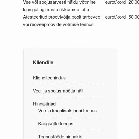
Vee või soojusarvesti näidu võtmine
eurot/kord
20,0
lepingutingimuste rikkumise tõttu
Atesteeritud proovivõtja poolt tarbevee
eurot/kord
50,0
või reoveeproovide võtmise teenus
Kliendile
Klienditeenindus
Vee- ja soojusmõõtja näit
Hinnakirjad
Vee-ja kanalisatsiooni teenus
Kaugkütte teenus
Teenustööde hinnakiri