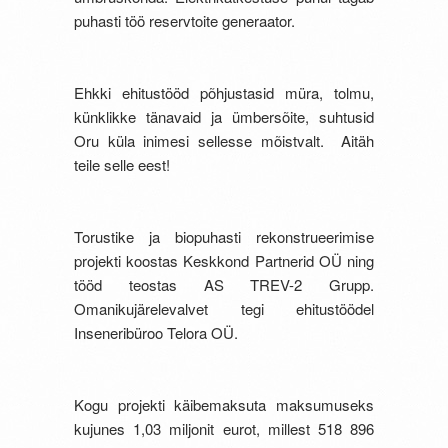
puhasti töö reservtoite generaator.
Ehkki ehitustööd põhjustasid müra, tolmu,
künklikke tänavaid ja ümbersõite, suhtusid
Oru küla inimesi sellesse mõistvalt. Aitäh
teile selle eest!
Torustike ja biopuhasti rekonstrueerimise
projekti koostas Keskkond Partnerid OÜ ning
tööd teostas AS TREV-2 Grupp.
Omanikujärelevalvet tegi ehitustöödel
Inseneribüroo Telora OÜ.
Kogu projekti käibemaksuta maksumuseks
kujunes 1,03 miljonit eurot, millest 518 896