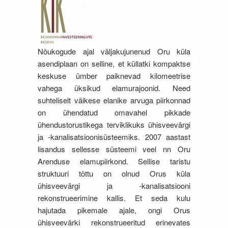
Nõukogude ajal väljakujunenud Oru küla
asendiplaan on selline, et küllatki kompaktse
keskuse ümber paiknevad kilomeetrise
vahega üksikud elamurajoonid. Need
suhteliselt väikese elanike arvuga piirkonnad
on ühendatud omavahel pikkade
ühendustorustikega terviklikuks ühisveevärgi
ja -kanalisatsioonisüsteemiks. 2007 aastast
lisandus sellesse süsteemi veel nn Oru
Arenduse elamupiirkond. Sellise taristu
struktuuri tõttu on olnud Orus küla
ühisveevärgi ja -kanalisatsiooni
rekonstrueerimine kallis. Et seda kulu
hajutada pikemale ajale, ongi Orus
ühisveevärki rekonstrueeritud erinevates