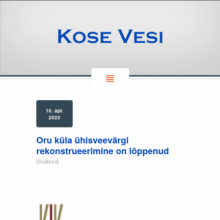
10. apr.
2023
Oru küla ühisveevärgi
rekonstrueerimine on lõppenud
Uudised