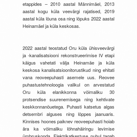
etappides – 2010 aastal Männimäel, 2013
aastal kogu küla veevärgi rajatised, 2019
aastal küla lõuna osa ning lõpuks 2022 aastal
Heinamäel ja küla keskosas.
2022 aastal teostatud Oru küla ühisveevärgi
ja -kanalisatsiooni rekonstrueerimise IV etapi
käigus vahetati välja Heinamäe ja küla
keskosa kanalisatsioonitorustikud ning ehitati
vana reoveepuhasti asemele uus. Reovee
puhastustehnoloogia valikul on arvestatud
Oru küla elanikkonna võimaliku 30
protsendise suurenemisega ning kehtivate
keskkonnanõuetega. Puhasti katsetus algas
detsembri alguses ning lõppes jaanuaris.
Kinnises hoones paiknev reoveepuhasti hoiab
ära ka võimaliku lõhnahäiringu levimise
ümbruskonda. Elektrikatkestuse puhul tagab